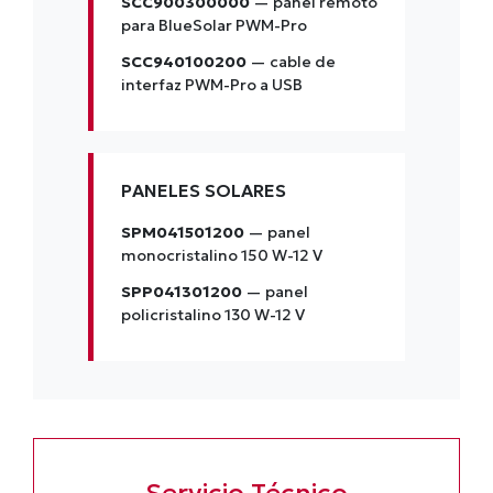
SCC900300000
— panel remoto
para BlueSolar PWM-Pro
SCC940100200
— cable de
interfaz PWM-Pro a USB
PANELES SOLARES
SPM041501200
— panel
monocristalino 150 W-12 V
SPP041301200
— panel
policristalino 130 W-12 V
Servicio Técnico