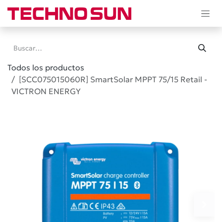
Ir al contenido
Todos los productos
[SCC075015060R] SmartSolar MPPT 75/15 Retail -
VICTRON ENERGY