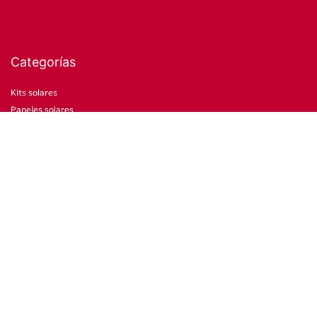
Categorías
Kits solares
Paneles solares
Baterías
Inversores
Reguladores de carga solar
Estructuras y soportes
Material eléctrico
Movilidad eléctrica
Bombeo solar
Monitorización
CCTV
Otras categorías
Promociones
Ocasión