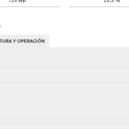
725 Wp
23,3 %
s
TURA Y OPERACIÓN