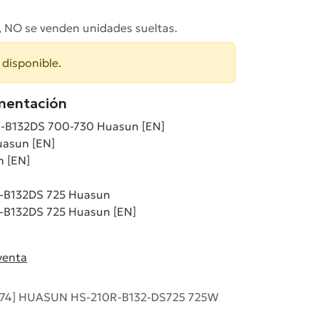
, NO se venden unidades sueltas.
 disponible.
mentación
R-B132DS 700-730 Huasun [EN]
uasun [EN]
n [EN]
-B132DS 725 Huasun
-B132DS 725 Huasun [EN]
venta
74] HUASUN HS-210R-B132-DS725 725W