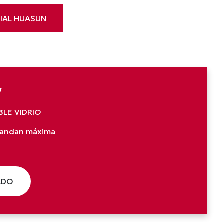
IAL HUASUN
W
BLE VIDRIO
emandan máxima
ADO