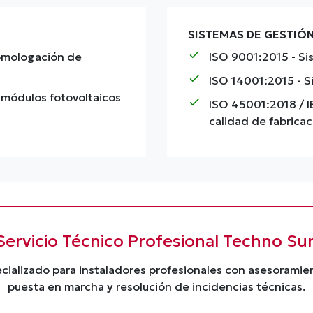
SISTEMAS DE GESTIÓ
check
homologación de
ISO 9001:2015
- Si
check
ISO 14001:2015
- S
 módulos fotovoltaicos
check
ISO 45001:2018 / 
calidad de fabricac
Servicio Técnico Profesional Techno Su
cializado para instaladores profesionales con asesorami
puesta en marcha y resolución de incidencias técnicas.