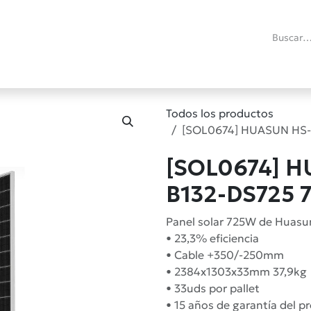
ías
Promociones
Reacondicionados
Blog técnico
RMA
C
Todos los productos
[SOL0674] HUASUN HS-
[SOL0674] H
B132-DS725 
Panel solar 725W de Huasun 
• 23,3% eficiencia
• Cable +350/-250mm
• 2384x1303x33mm 37,9kg
• 33uds por pallet
• 15 años de garantía del p