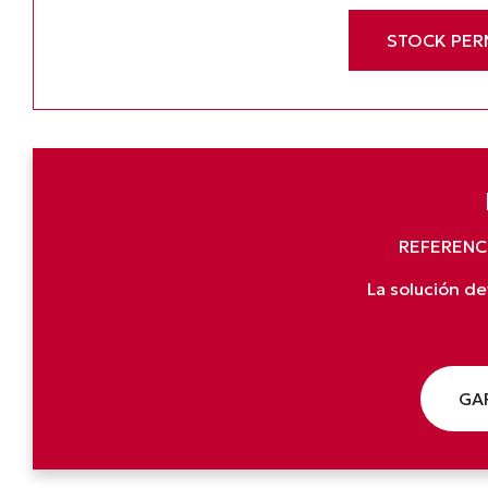
STOCK PE
REFERENCI
La solución d
GA