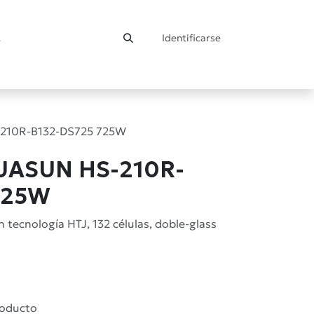
Identificarse
ontacto
210R-B132-DS725 725W
UASUN HS-210R-
725W
tecnología HTJ, 132 células, doble-glass
roducto