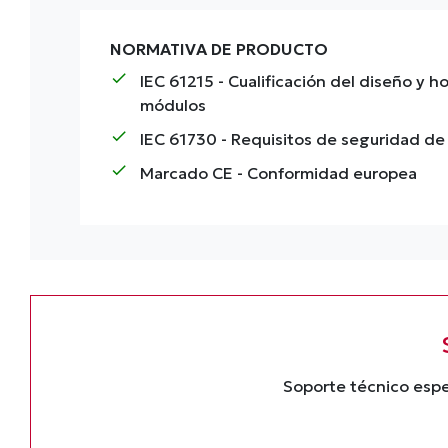
NORMATIVA DE PRODUCTO
check
IEC 61215
- Cualificación del diseño y 
módulos
check
IEC 61730
- Requisitos de seguridad de
check
Marcado CE
- Conformidad europea
Soporte técnico espe