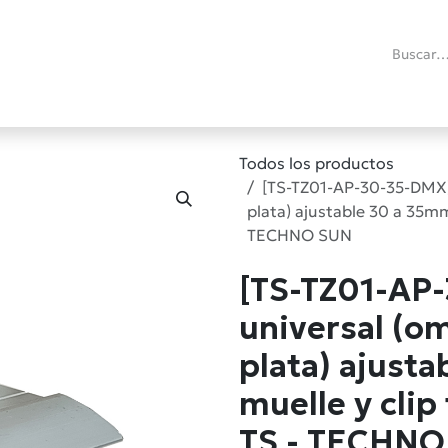
ías
Promociones
Reacondicionados
Blog técnico
RMA
C
Todos los productos
[TS-TZ01-AP-30-35-DMX]
plata) ajustable 30 a 35mm 
TECHNO SUN
[TS-TZ01-AP
universal (o
plata) ajust
muelle y clip
TS - TECHNO