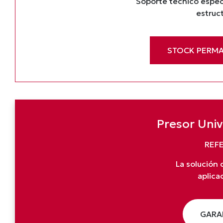
Soporte técnico espec
estruct
STOCK PERM
Presor Univ
REFE
La solución 
aplica
GARA