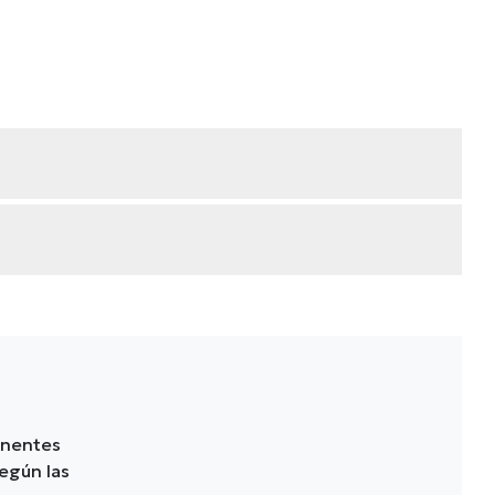
onentes
egún las