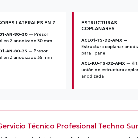
SORES LATERALES EN Z
ESTRUCTURAS
COPLANARES
01-AN-80-30
— Presor
ACL01-TS-D2-AMX
—
al en Z anodizado 30 mm
Estructura coplanar anodi
01-AN-80-35
— Presor
para 1 panel
al en Z anodizado 35 mm
ACL-KU-TS-D2-AMX
— Kit
unión de estructura copla
anodizada
Servicio Técnico Profesional Techno Su