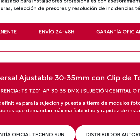
ializado para instaladores profesionales con asesoramie
uras, selección de presores y resolución de incidencias t
ANENTE
ENVÍO 24-48H
GARANTÍA OFICIA
ersal Ajustable 30-35mm con Clip de T
RENCIA: TS-TZ01-AP-30-35-DMX | SUJECIÓN CENTRAL O 
definitiva para la sujeción y puesta a tierra de módulos fot
ciones que demandan máxima fiabilidad y rapidez de insta
NTÍA OFICIAL TECHNO SUN
DISTRIBUIDOR AUTOR