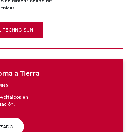
nto en dimensionado de
écnicas.
L TECHNO SUN
oma a Tierra
FINAL
ovoltaicos en
lación.
IZADO