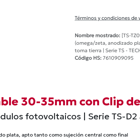
Términos y condiciones de 
Nombre mostrado:
[TS-TZ0
(omega/zeta, anodizado pla
toma tierra | Serie TS - T
Código HS:
7610909095
able 30-35mm con Clip de
ódulos fotovoltaicos | Serie TS-D
do plata, apto tanto como sujeción central como final