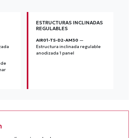
ESTRUCTURAS INCLINADAS
REGULABLES
AIR01-TS-D2-AM30
—
zada
Estructura inclinada regulable
anodizada 1 panel
 de
nar
n