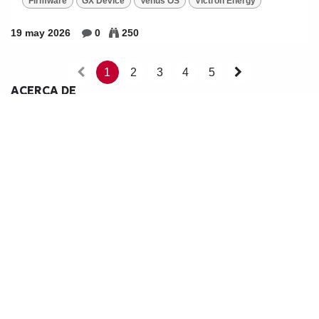
Firmware
GX Device
Venus OS
Victron Energy
19 may 2026
0
250
1
2
3
4
5
ACERCA DE
En esta sección encontrarás la información más reciente
sobre productos, actualizaciones, tutoriales, novedades
tecnológicas y mucho más.
SÍGUENOS
Suscribirse