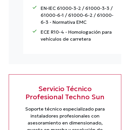
check
EN-IEC 61000-3-2 / 61000-3-3 /
61000-6-1 / 61000-6-2 / 61000-
6-3
- Normativa EMC
check
ECE R10-4
- Homologación para
vehículos de carretera
Servicio Técnico
Profesional Techno Sun
Soporte técnico especializado para
instaladores profesionales con
asesoramiento en dimensionado,
puesta en marcha y resolución de