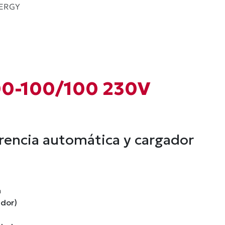
NERGY
200-100/100 230V
erencia automática y cargador
a
ador)