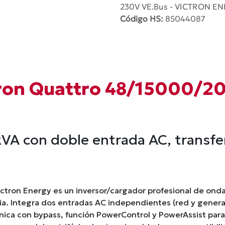
230V VE.Bus - VICTRON E
Código HS:
85044087
tron Quattro 48/15000/
 kVA con doble entrada AC, transf
tron Energy es un inversor/cargador profesional de ond
cia. Integra dos entradas AC independientes (red y gener
única con bypass, función PowerControl y PowerAssist para