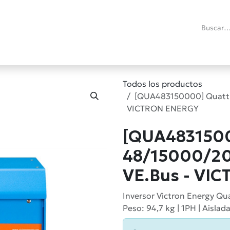
ías
Promociones
Reacondicionados
Blog técnico
RMA
C
Todos los productos
[QUA483150000] Quattr
VICTRON ENERGY
[QUA4831500
48/15000/2
VE.Bus - VI
Inversor Victron Energy Q
Peso: 94,7 kg | 1PH | Aislada