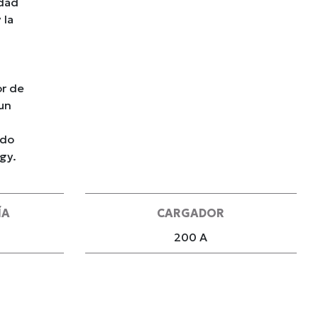
idad
 la
or de
 un
ndo
gy.
ÍA
CARGADOR
200 A