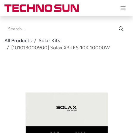
Skip to Content
All Products
Solar Kits
[101013000900] Solax X3-IES-10K 10000W