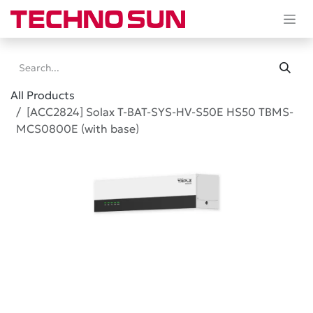
Skip to Content
All Products
[ACC2824] Solax T-BAT-SYS-HV-S50E HS50 TBMS-
MCS0800E (with base)