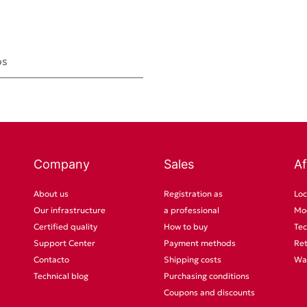
os
Company
Sales
Af
About us
Registration as
Loc
Our infrastructure
a professional
Mod
Certified quality
How to buy
Tec
Support Center
Payment methods
Re
Contacto
Shipping costs
Wa
Technical blog
Purchasing conditions
Coupons and discounts