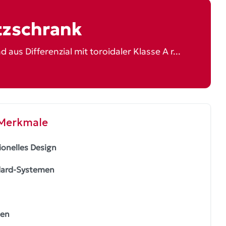
tzschrank
 Differenzial mit toroidaler Klasse A r...
 Merkmale
onelles Design
dard-Systemen
ien