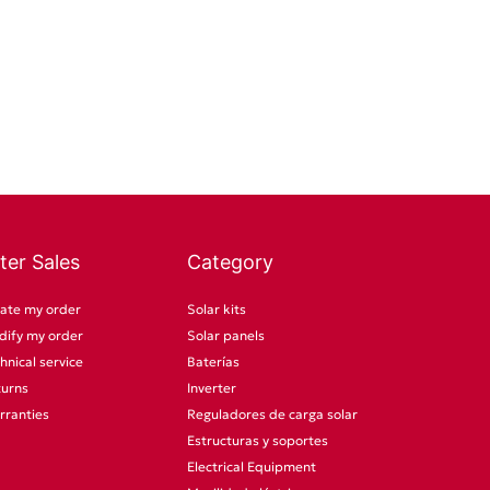
ter Sales
Category
ate my order
Solar kits
ify my order
Solar panels
hnical service
Baterías
turns
Inverter
rranties
Reguladores de carga solar
Estructuras y soportes
Electrical Equipment