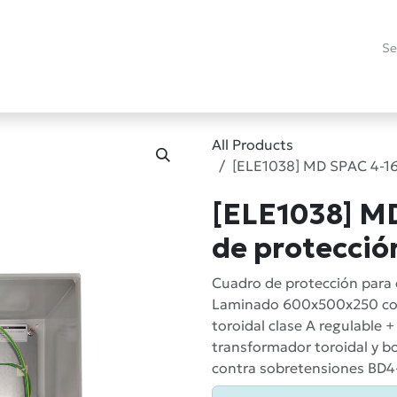
es
Promotions
Refurbished
Technical Blog
RMA
Contact
All Products
[ELE1038] MD SPAC 4-16
[ELE1038] M
de protecció
Cuadro de protección para 
Laminado 600x500x250 con 
toroidal clase A regulable 
transformador toroidal y 
contra sobretensiones BD4