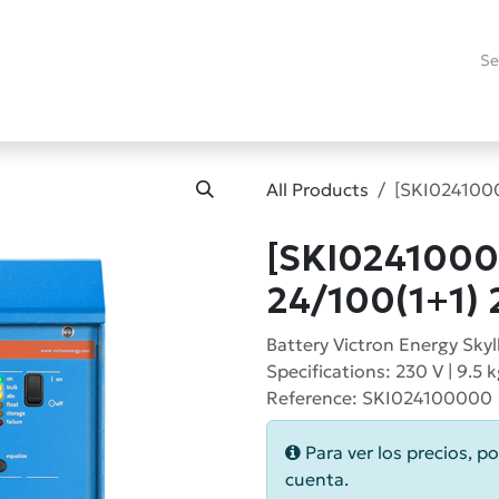
es
Promotions
Refurbished
Technical Blog
RMA
Contact
All Products
[SKI0241000
[SKI02410000
24/100(1+1)
Battery Victron Energy Skyl
Specifications: 230 V | 9.5 
Reference: SKI024100000
Para ver los precios, po
cuenta.