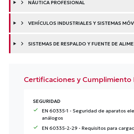
chevron_right
NÁUTICA PROFESIONAL
chevron_right
VEHÍCULOS INDUSTRIALES Y SISTEMAS MÓV
chevron_right
SISTEMAS DE RESPALDO Y FUENTE DE ALIM
Certificaciones y Cumplimient
SEGURIDAD
check
EN 60335-1
- Seguridad de aparatos el
análogos
check
EN 60335-2-29
- Requisitos para carga