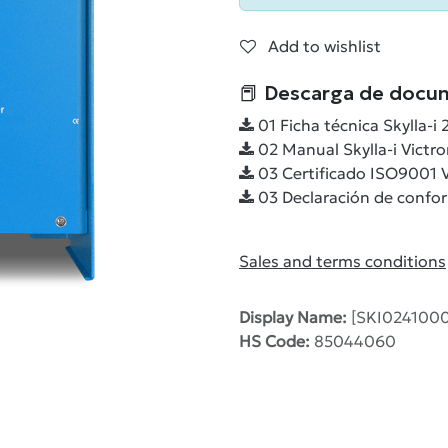
Add to wishlist
📕 Descarga de docu
01 Ficha técnica Skylla-i 
02 Manual Skylla-i Victron
03 Certificado ISO9001 V
03 Declaración de conform
Sales and terms conditions
Display Name:
[SKI02410000
HS Code:
85044060