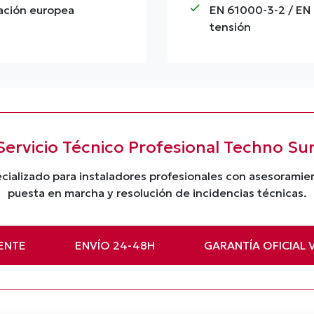
check
lación europea
EN 61000-3-2 / EN
tensión
Servicio Técnico Profesional Techno Su
cializado para instaladores profesionales con asesorami
puesta en marcha y resolución de incidencias técnicas.
ENTE
ENVÍO 24-48H
GARANTÍA OFICIAL 