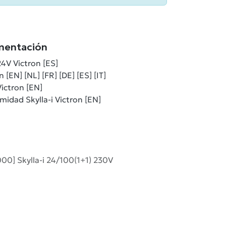
mentación
24V Victron [ES]
 [EN] [NL] [FR] [DE] [ES] [IT]
ictron [EN]
idad Skylla-i Victron [EN]
0] Skylla-i 24/100(1+1) 230V