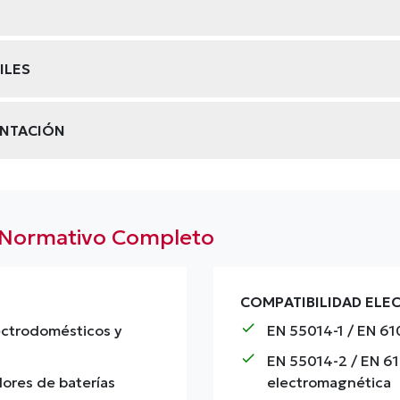
ILES
ENTACIÓN
o Normativo Completo
COMPATIBILIDAD EL
check
ectrodomésticos y
EN 55014-1 / EN 6
check
EN 55014-2 / EN 6
dores de baterías
electromagnética