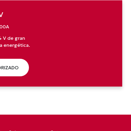
V
100A
24 V de gran
a energética.
ORIZADO