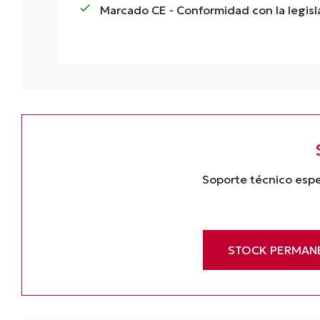
check
Marcado CE
- Conformidad con la legis
Soporte técnico espe
STOCK PERMAN