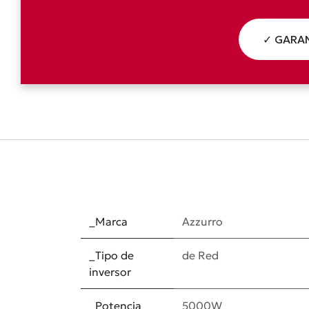
✓ GARAN
_Marca
Azzurro
_Tipo de
de Red
inversor
_Potencia
5000W