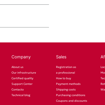
Company
Sales
Af
About us
Registration as
Loc
Our infrastructure
a professional
Mod
Certified quality
How to buy
Tec
Support Center
Payment methods
Re
Contacto
Shipping costs
Wa
Technical blog
Purchasing conditions
Coupons and discounts