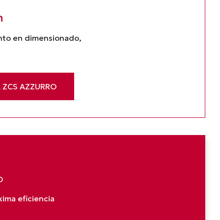
n
ento en dimensionado,
L ZCS AZZURRO
O
ima eficiencia