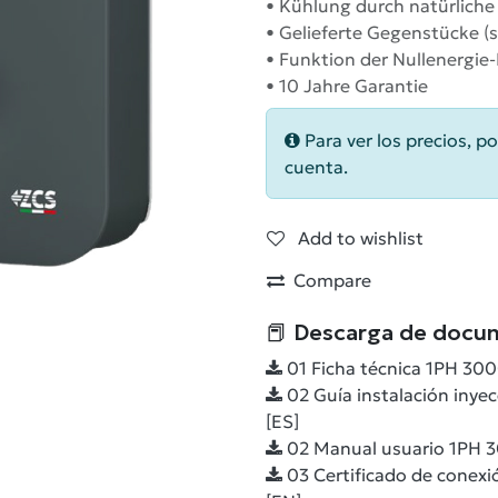
• Kühlung durch natürlich
• Gelieferte Gegenstücke (
• Funktion der Nullenergie
• 10 Jahre Garantie
Para ver los precios, po
cuenta.
Add to wishlist
Compare
📕 Descarga de docu
01 Ficha técnica 1PH 30
02 Guía instalación iny
[ES]
02 Manual usuario 1PH 
03 Certificado de conex