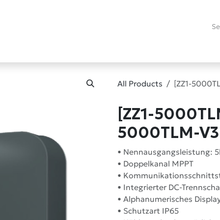
es
Promotions
Refurbished
Technical Blog
RMA
Contact
All Products
[ZZ1-5000T
[ZZ1-5000TLM
5000TLM-V
• Nennausgangsleistung: 
• Doppelkanal MPPT
• Kommunikationsschnittst
• Integrierter DC-Trennscha
• Alphanumerisches Display
• Schutzart IP65