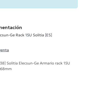
mentación
ecsun-Ge Rack 15U Solitia [ES]
venta
8] Solitia Elecsun-Ge Armario rack 15U
x768mm