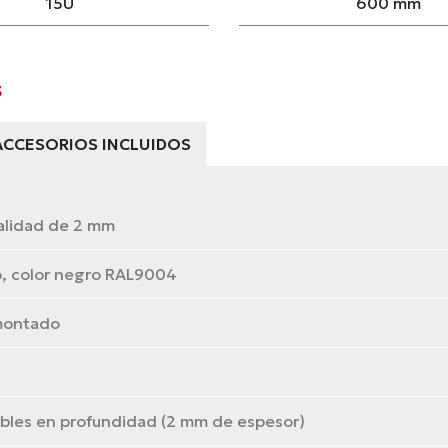
15U
600 mm
s
ACCESORIOS INCLUIDOS
calidad de 2 mm
o, color negro RAL9004
 montado
zables en profundidad (2 mm de espesor)