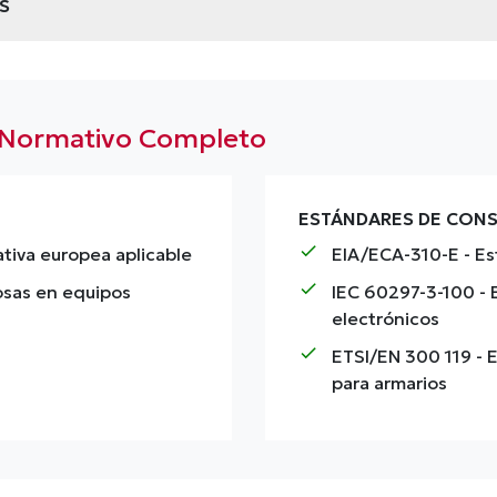
S
o Normativo Completo
ESTÁNDARES DE CON
check
tiva europea aplicable
EIA/ECA-310-E
- Es
check
rosas en equipos
IEC 60297-3-100
- 
electrónicos
check
ETSI/EN 300 119
- 
para armarios