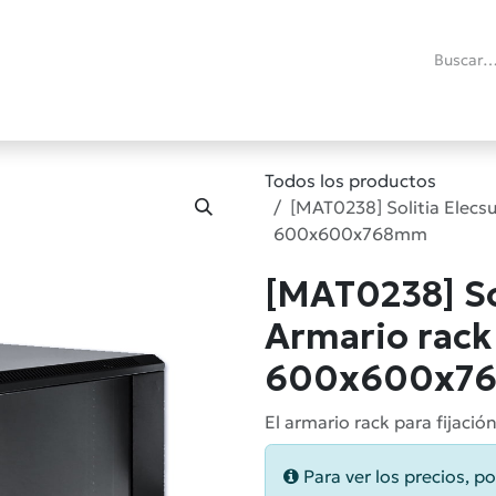
ías
Promociones
Reacondicionados
Blog técnico
RMA
C
Todos los productos
[MAT0238] Solitia Elecs
600x600x768mm
[MAT0238] So
Armario rack
600x600x7
El armario rack para fijac
Para ver los precios, po