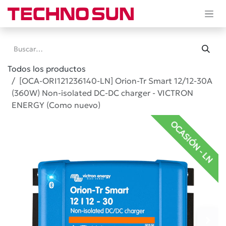
Ir al contenido
Todos los productos
[OCA-ORI121236140-LN] Orion-Tr Smart 12/12-30A
(360W) Non-isolated DC-DC charger - VICTRON
ENERGY (Como nuevo)
OCASIÓN - LN