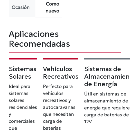
Como
Ocasión
nuevo
Aplicaciones
Recomendadas
Sistemas
Vehículos
Sistemas de
Solares
Recreativos
Almacenamien
de Energía
Ideal para
Perfecto para
sistemas
vehículos
Útil en sistemas de
solares
recreativos y
almacenamiento de
residenciales
autocaravanas
energía que requier
y
que necesitan
carga de baterías de
comerciales
carga de
12V.
que
baterías