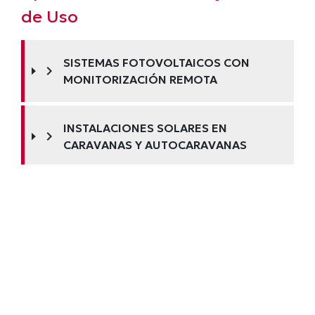
de Uso
SISTEMAS FOTOVOLTAICOS CON
chevron_right
MONITORIZACIÓN REMOTA
INSTALACIONES SOLARES EN
chevron_right
CARAVANAS Y AUTOCARAVANAS
SISTEMAS NÁUTICOS CON CONTROL
chevron_right
INTELIGENTE
PROYECTOS OFF-GRID
chevron_right
PROFESIONALES