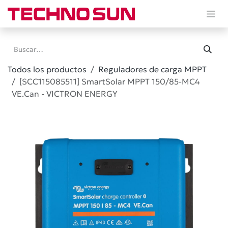
Ir al contenido
Todos los productos
Reguladores de carga MPPT
[SCC115085511] SmartSolar MPPT 150/85-MC4
VE.Can - VICTRON ENERGY