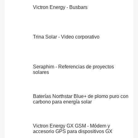
Victron Energy - Busbars
6167 Views •
Trina Solar - Video corporativo
5569 Views •
Seraphim - Referencias de proyectos
solares
5248 Views •
Baterías Northstar Blue+ de plomo puro
con carbono para energía solar
6035 Views •
Victron Energy GX GSM - Módem y
accesorio GPS para dispositivos GX
6413 Views •