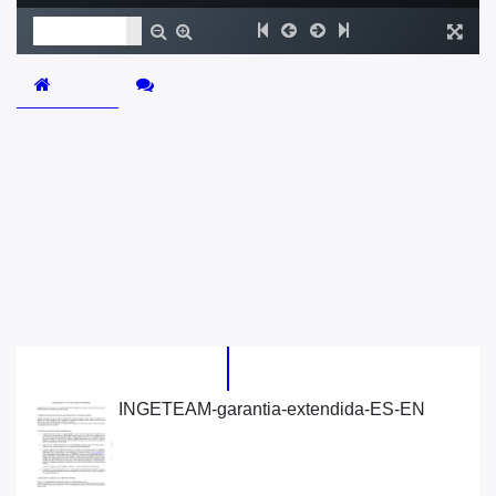
About
Comments (
0
)
La guía de configuración Wi-Fi para equipos Solax Power
contiene todos los pasos necesarios para realizar la
configuración a través de un ordenador o smartphone.
Traducida al castellano por Techno Sun para facilitar a los
profesionales el proceso.
Related
Most Viewed
INGETEAM-garantia-extendida-ES-EN
7159 Views •