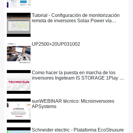
Tutorial - Configuración de
monitorización remota de inversores
Solax Power vía Pocket LAN (inglés)
9282 Views •
UP2500+20UP031002
8518 Views •
Como hacer la puesta en marcha de los
inversores Ingeteam IS STORAGE 1Play
TL M
8235 Views •
sunWEBINAR técnico: Microinversores
APSystems
8326 Views •
Schneider electric - Plataforma