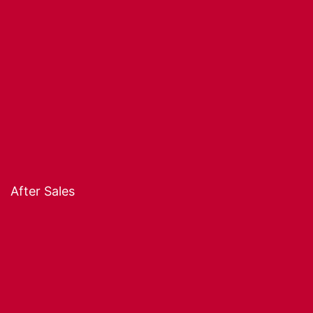
Registration as a professional
How to buy
Payment methods
Shipping costs
Purchasing conditions
Coupons and discounts
After Sales
Locate my order
Modify my order
Technical service
Returns
Warranties