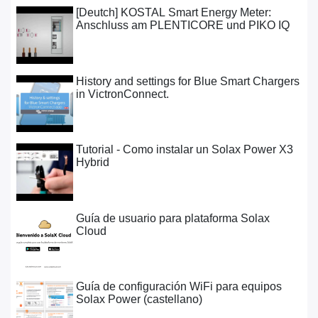
[Deutch] KOSTAL Smart Energy Meter:
Anschluss am PLENTICORE und PIKO IQ
8554 Views •
History and settings for Blue Smart
Chargers in VictronConnect.
6791 Views •
Tutorial - Como instalar un Solax Power
X3 Hybrid
8647 Views •
Guía de usuario para plataforma Solax
Cloud
16217 Views •
Guía de configuración WiFi para equipos
Solax Power (castellano)
15632 Views •