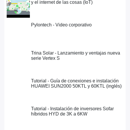
EcoStruxure y el internet de las cosas
(IoT)
5728 Views •
Pylontech - Video corporativo
5631 Views •
Trina Solar - Lanzamiento y ventajas
nueva serie Vertex S
6687 Views •
Tutorial - Guía de conexiones e
instalación HUAWEI SUN2000 50KTL y
60KTL (inglés)
10278 Views •
Tutorial - Instalación de inversores Sofar
híbridos HYD de 3K a 6KW
8441 Views •