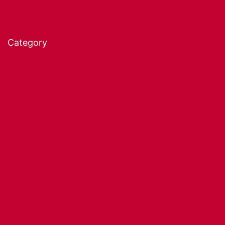
Category
Solar kits
Solar panels
Baterías
Inverter
Reguladores de carga solar
Estructuras y soportes
Electrical Equipment
Movilidad eléctrica
Bombeo solar
Monitorización
CCTV
Otras categorías
Promociones
Ocasión