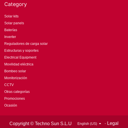
Category
Solar kits
Solar panels
Baterías
Inverter
Reguladores de carga solar
Estructuras y soportes
Electrical Equipment
Movilidad eléctrica
Bombeo solar
Monitorización
CCTV
Otras categorías
Promociones
Ocasión
-
Legal
Copyright © Techno Sun S.L.U
English (US)