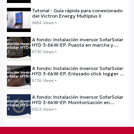
Tutorial - Guía rápida para conexionado
del Victron Energy Multiplus II
9484 Views •
A fondo: Instalación inversor SofarSolar
HYD 3-6kW-EP. Puesta en marcha y
configuración. Parte (1/3)
8730 Views •
A fondo: Instalación inversor SofarSolar
HYD 3-6kW-EP. Enlazado stick logger a
red. Parte (2/3)
6726 Views •
A fondo: Instalación inversor SofarSolar
HYD 3-6kW-EP. Monitorización en
Solarman. Parte (3/3)
6923 Views •