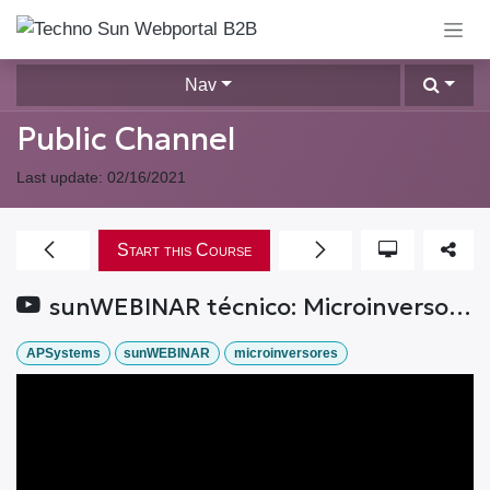
Skip to Content
Nav
Public Channel
Last update:
02/16/2021
Start this Course
sunWEBINAR técnico: Microinversores APSystems
APSystems
sunWEBINAR
microinversores