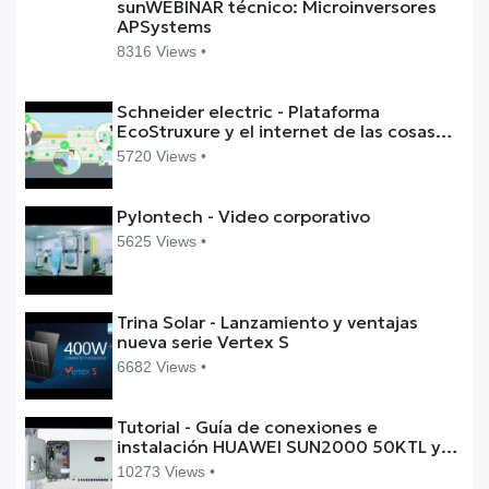
sunWEBINAR técnico: Microinversores
APSystems
8316 Views •
Schneider electric - Plataforma
EcoStruxure y el internet de las cosas
(IoT)
5720 Views •
Pylontech - Video corporativo
5625 Views •
Trina Solar - Lanzamiento y ventajas
nueva serie Vertex S
6682 Views •
Tutorial - Guía de conexiones e
instalación HUAWEI SUN2000 50KTL y
60KTL (inglés)
10273 Views •