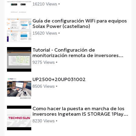
16210 Views •
Guía de configuración WiFi para equipos
Solax Power (castellano)
15620 Views •
Tutorial - Configuración de
monitorización remota de inversores
Solax Power vía Pocket LAN (inglés)
9275 Views •
UP2500+20UP031002
8506 Views •
Como hacer la puesta en marcha de los
inversores Ingeteam IS STORAGE 1Play
TL M
8230 Views •