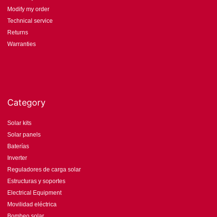
Modify my order
Technical service
Returns
Warranties
Category
Solar kits
Solar panels
Baterías
Inverter
Reguladores de carga solar
Estructuras y soportes
Electrical Equipment
Movilidad eléctrica
Bombeo solar