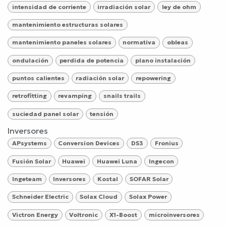
intensidad de corriente
irradiación solar
ley de ohm
mantenimiento estructuras solares
mantenimiento paneles solares
normativa
obleas
ondulación
perdida de potencia
plano instalación
puntos calientes
radiación solar
repowering
retrofitting
revamping
snails trails
suciedad panel solar
tensión
Inversores
APsystems
Conversion Devices
DS3
Fronius
Fusión Solar
Huawei
Huawei Luna
Ingecon
Ingeteam
Inversores
Kostal
SOFAR Solar
Schneider Electric
Solax Cloud
Solax Power
Victron Energy
Voltronic
X1-Boost
microinversores