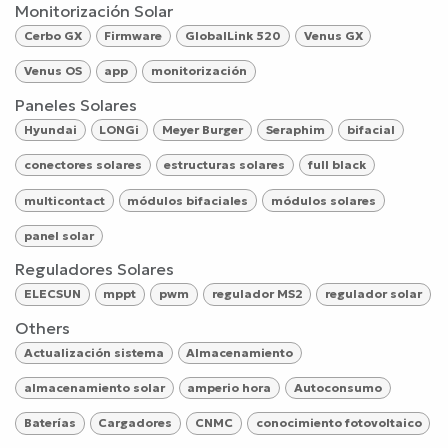
Monitorización Solar
Cerbo GX
Firmware
GlobalLink 520
Venus GX
Venus OS
app
monitorización
Paneles Solares
Hyundai
LONGi
Meyer Burger
Seraphim
bifacial
conectores solares
estructuras solares
full black
multicontact
módulos bifaciales
módulos solares
panel solar
Reguladores Solares
ELECSUN
mppt
pwm
regulador MS2
regulador solar
Others
Actualización sistema
Almacenamiento
almacenamiento solar
amperio hora
Autoconsumo
Baterías
Cargadores
CNMC
conocimiento fotovoltaico