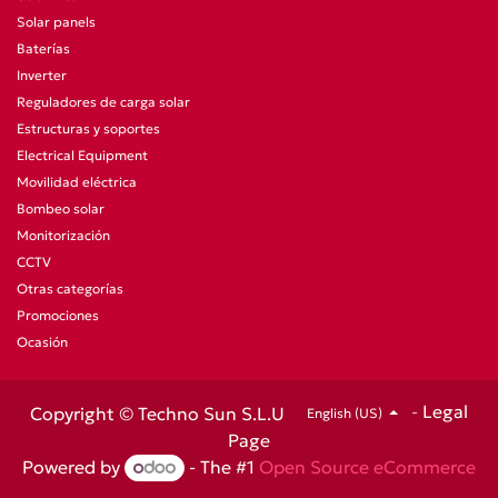
Solar panels
Baterías
Inverter
Reguladores de carga solar
Estructuras y soportes
Electrical Equipment
Movilidad eléctrica
Bombeo solar
Monitorización
CCTV
Otras categorías
Promociones
Ocasión
-
Legal
Copyright © Techno Sun S.L.U
English (US)
Page
Powered by
- The #1
Open Source eCommerce