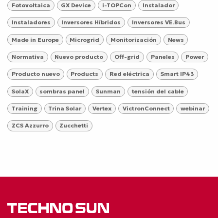
Fotovoltaica
GX Device
i-TOPCon
Instalador
Instaladores
Inversores Híbridos
Inversores VE.Bus
Made in Europe
Microgrid
Monitorización
News
Normativa
Nuevo producto
Off-grid
Paneles
Power
Producto nuevo
Products
Red eléctrica
Smart IP43
SolaX
sombras panel
Sunman
tensión del cable
Training
Trina Solar
Vertex
VictronConnect
webinar
ZCS Azzurro
Zucchetti