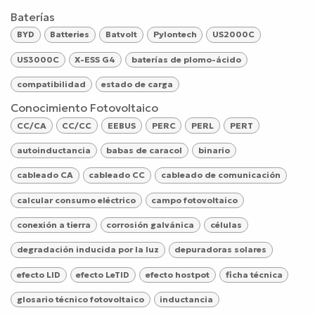
Baterías
BYD
Batteries
Batvolt
Pylontech
US2000C
US3000C
X-ESS G4
baterías de plomo-ácido
compatibilidad
estado de carga
Conocimiento Fotovoltaico
CC/CA
CC/CC
EEBUS
PERC
PERL
PERT
autoinductancia
babas de caracol
binario
cableado CA
cableado CC
cableado de comunicación
calcular consumo eléctrico
campo fotovoltaico
conexión a tierra
corrosión galvánica
células
degradación inducida por la luz
depuradoras solares
efecto LID
efecto LeTID
efecto hostpot
ficha técnica
glosario técnico fotovoltaico
inductancia